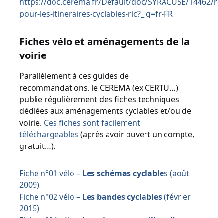
https://doc.cerema.fr/Default/doc/SYRACUSE/14462
pour-les-itineraires-cyclables-ric?_lg=fr-FR
Fiches vélo et aménagements de la
voirie
Parallèlement à ces guides de
recommandations, le CEREMA (ex CERTU…)
publie régulièrement des fiches techniques
dédiées aux aménagements cyclables et/ou de
voirie.
Ces fiches sont facilement
téléchargeables
(après avoir ouvert un compte,
gratuit…).
Fiche n°01 vélo –
Les schémas cyclable
s (août
2009)
Fiche n°02 vélo –
Les bandes cyclables
(février
2015)