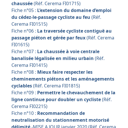
chaussée
(Réf. Cerema FI01715)
Fiche n°05 :
L’extension du domaine d’emploi
du cédez-le-passage cycliste au feu
(Réf.
Cerema FI01515)
Fiche n°06 :
La traversée cycliste contiguë au
passage piéton et gérée par feux
(Réf. Cerema
FI01615)
Fiche n°07 :
La chaussée à voie centrale
banalisée légalisée en milieu urbain
(Réf.
Cerema FI01415)
Fiche n°08 :
Mieux faire respecter les
cheminements piétons et les aménagements
cyclables
(Réf. Cerema FI01815)
Fiche n°09 :
Permettre le chevauchement de la
ligne continue pour doubler un cycliste
(Réf.
Cerema FI02215)
Fiche n°10 :
Recommandation de
neutralisation du stationnement motorisé
délimité
-MISE A JOUR janvier 2020 (Réf. Cerema