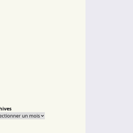
hives
hives