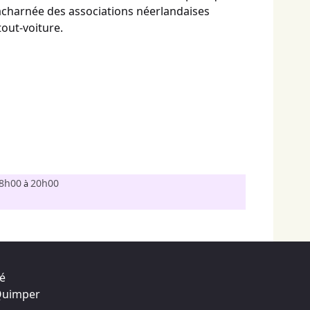
te acharnée des associations néerlandaises
tout-voiture.
8h00
20h00
à
té
 Quimper