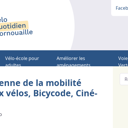
Face
Vélo-école pour
Améliorer les
Voie
adultes
aménagements
Vert
nne de la mobilité
x vélos, Bicycode, Ciné-
o