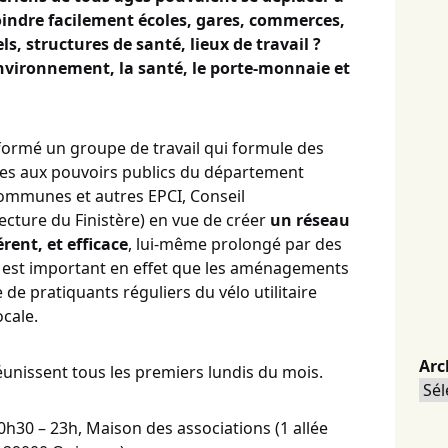
oindre facilement écoles, gare
s
, commerces,
ls, structures de santé, lieu
x
de travail ?
environnement, la santé,
le porte-monnaie et
ormé un groupe de travail qui formule des
es aux pouvoirs publics du département
munes et autres EPCI, Conseil
ecture du Finistère) en vue de créer
un réseau
rent, et efficace
, lui-même prolongé par des
 Il est important en effet que les aménagements
 de pratiquants réguliers du vélo utilitaire
ocale.
Arc
unissent tous les premiers lundis du mois.
Arc
0h30 – 23h, Maison des associations (1 allée