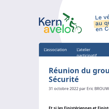
L’association
L’atelier
participatif
Réunion du gro
Sécurité
31 octobre 2022 par Eric BROU
Et si les
Finistériennes et Finis