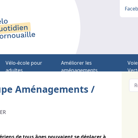
Face
Vélo-école pour
Améliorer les
Voie
adultes
aménagements
Vert
upe Aménagements /
WER
tériens
de tous âges pouvaient se déplacer
à