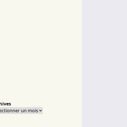
hives
hives