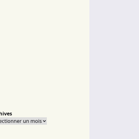
hives
hives