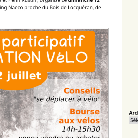
 et Penn Rustin’, organise ce
dimanche 12
ing Naeco proche du Bois de Locquéran, de
Arc
Arc