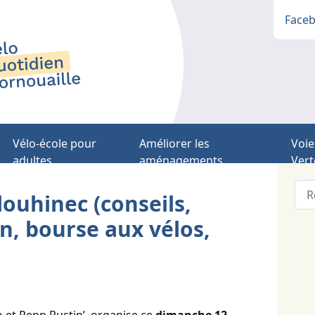
Face
Vélo-école pour
Améliorer les
Voie
adultes
aménagements
Vert
louhinec (conseils,
on, bourse aux vélos,