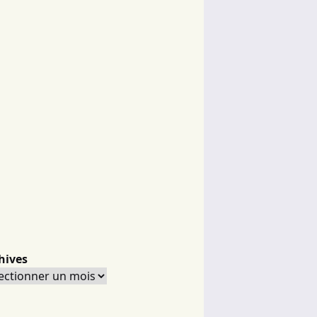
hives
hives