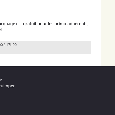
arquage est gratuit pour les primo-adhérents,
el
00
17h00
à
té
 Quimper