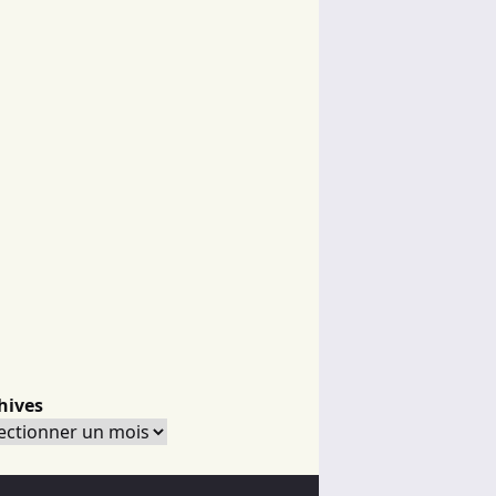
hives
hives