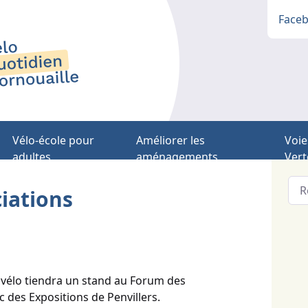
Face
Vélo-école pour
Améliorer les
Voie
adultes
aménagements
Vert
iations
vélo tiendra un stand au Forum des
c des Expositions de Penvillers.