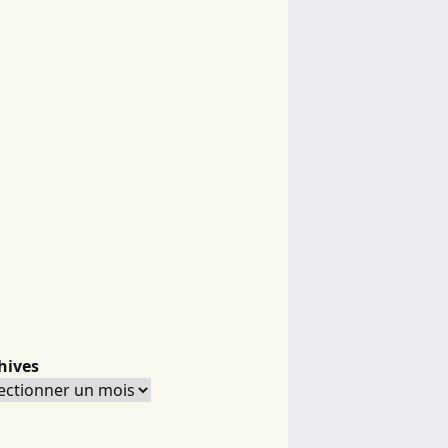
hives
hives