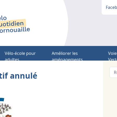
Face
Vélo-école pour
Améliorer les
Voie
adultes
aménagements
Vert
tif annulé